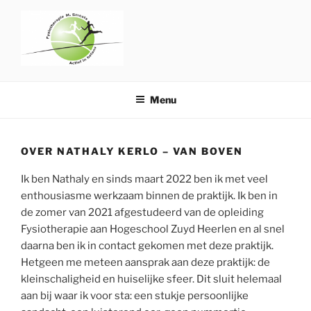
Naar
de
inhoud
springen
FYSIOTHERAPIE MARIËLLE
SMEETS
Menu
OVER NATHALY KERLO – VAN BOVEN
Ik ben Nathaly en sinds maart 2022 ben ik met veel
enthousiasme werkzaam binnen de praktijk. Ik ben in
de zomer van 2021 afgestudeerd van de opleiding
Fysiotherapie aan Hogeschool Zuyd Heerlen en al snel
daarna ben ik in contact gekomen met deze praktijk.
Hetgeen me meteen aansprak aan deze praktijk: de
kleinschaligheid en huiselijke sfeer. Dit sluit helemaal
aan bij waar ik voor sta: een stukje persoonlijke